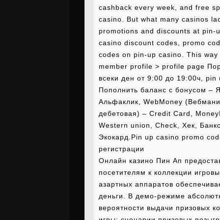
cashback every week, and free spi
casino. But what many casinos lack
promotions and discounts at pin-
casino discount codes, promo co
codes on pin-up casino. This way 
member profile > profile page 
всеки ден от 9:00 до 19:00ч, pin
Пополнить баланс с бонусом – Я
Альфаклик, WebMoney (Вебмани,
дебетовая) – Credit Card, MoneyB
Western union, Check, Xек, Бан
Экокард.
Pin up casino promo cod
регистрации
Онлайн казино Пин Ап предостав
посетителям к коллекции игровы
азартных аппаратов обеспечивает
деньги. В демо-режиме абсолют
вероятности выдачи призовых к
игры; сценарии призовых розыг