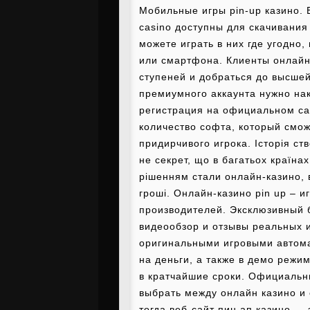
Мобильные игры pin-up казино. 
casino доступны для скачивания н
можете играть в них где угодно,
или смартфона. Клиенты онлайн 
ступеней и добраться до высшей
премиумного аккаунта нужно нак
регистрация на официальном сай
количество софта, который смож
придирчивого игрока. Історія ст
не секрет, що в багатьох країнах
рішенням стали онлайн-казино, в
гроші. Онлайн-казино pin up – 
производителей. Эксклюзивный 
видеообзор и отзывы реальных и
оригинальными игровыми автома
на деньги, а также в демо режи
в кратчайшие сроки. Официальны
выбрать между онлайн казино и
тогда веб-сайт пин ап казино — 