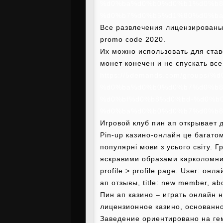
%d0%ba%d0%b0%d0%b1%d0%b8%
%d0%b7%d0%b5%d1%80%d0%ba
Все развлечения лицензированы 
promo code 2020.
Их можно использовать для став
монет конечен и не спускать все и
https://5demands.com/groups
%d0%ba%d0%b0%d0%b7%d0%b8
%d0%bf%d0%b8%d0%bd-%d0%b0
%d0%ba%d0%b0%d0%b7%d0%b8
Игровой клуб пин ап открывает д
Pin-up казино-онлайн це багат
популярні мови з усього світу. 
яскравими образами карколомних
profile > profile page. User: он
ап отзывы, title: new member, ab
Пин ап казино – играть онлайн 
лицензионное казино, основанное
Заведение ориентировано на гем