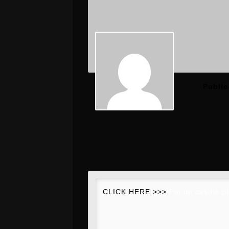
e
a
l
i
z
a
t
i
o
n
Public
B
h
a
C
C
C
g
h
h
h
h
a
a
a
a
p
p
p
w
t
t
t
a
e
e
e
d
r
r
r
G
1
2
3
e
e
C
C
C
t
h
h
h
CLICK HERE >>>
Pin up casino 
a
a
a
a
L
p
p
p
e
t
t
t
c
e
e
e
t
r
r
r