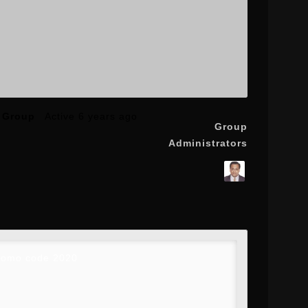
GROUP
 Group
Active
6 years ago
Group
LEADERSHIP
Administrators
promo code 2020