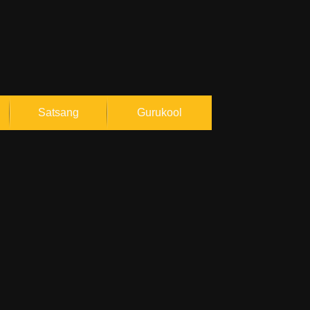
Satsang
Gurukool
L
o
g
I
n
R
e
g
i
s
t
e
r