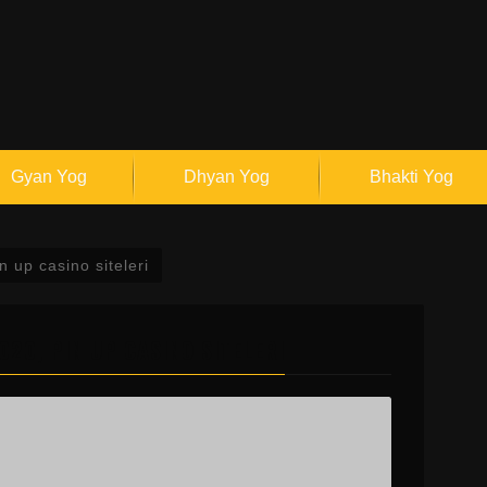
Gyan Yog
Dhyan Yog
Bhakti Yog
 up casino siteleri
20, PIN UP CASINO SITELERI